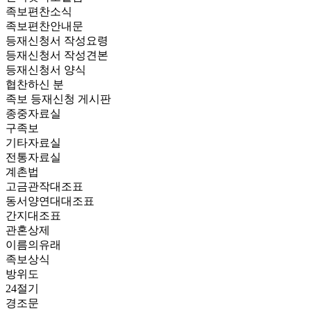
족보편찬소식
족보편찬안내문
등재신청서 작성요령
등재신청서 작성견본
등재신청서 양식
협찬하신 분
족보 등재신청 게시판
종중자료실
구족보
기타자료실
전통자료실
계촌법
고금관작대조표
동서양연대대조표
간지대조표
관혼상제
이름의유래
족보상식
방위도
24절기
경조문