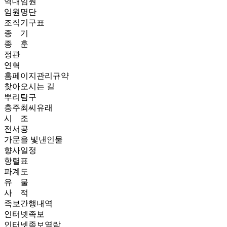
역대임원
임원명단
조직기구표
종 기
종 훈
정관
연혁
홈페이지관리규약
찾아오시는 길
뿌리탐구
충주최씨유래
시 조
전서공
가문을 빛낸인물
향사일정
항렬표
파계도
유 물
사 적
족보간행내역
인터넷족보
인터넷족보열람