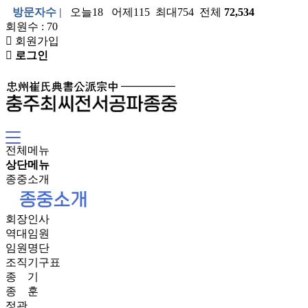
방문자수 |
오늘18 어제115 최대754 전체
72,534
회원수 : 70
회원가입
로그인
전체메뉴
상단메뉴
종중소개
회장인사
역대임원
임원명단
조직기구표
종 기
종 훈
정관