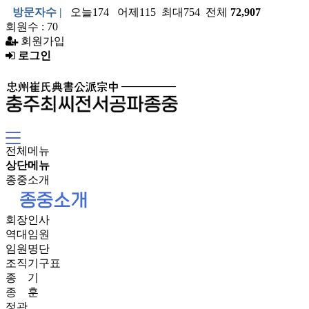
방문자수 |
오늘174 어제115 최대754 전체
72,907
회원수 : 70
회원가입
로그인
전체메뉴
상단메뉴
종중소개
회장인사
역대임원
임원명단
조직기구표
종 기
종 훈
정관