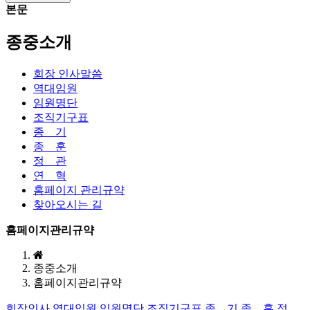
본문
종중소개
회장 인사말씀
역대임원
임원명단
조직기구표
종 기
종 훈
정 관
연 혁
홈페이지 관리규약
찾아오시는 길
홈페이지관리규약
종중소개
홈페이지관리규약
회장인사
역대임원
임원명단
조직기구표
종 기
종 훈
정