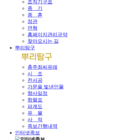
조직기구표
종 기
종 훈
정관
연혁
홈페이지관리규약
찾아오시는 길
뿌리탐구
충주최씨유래
시 조
전서공
가문을 빛낸인물
향사일정
항렬표
파계도
유 물
사 적
족보간행내역
인터넷족보