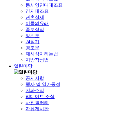
동서양연대대조표
간지대조표
관혼상제
이름의유래
족보상식
방위도
24절기
경조문
제사상차리는법
지방작성법
열린마당
공지사항
행사 및 일가동정
지파소식
업데이트 소식
사진갤러리
자유게시판