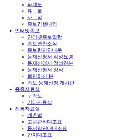
파계도
유 물
사 적
족보간행내역
인터넷족보
인터넷족보열람
족보편찬소식
족보편찬안내문
등재신청서 작성요령
등재신청서 작성견본
등재신청서 양식
협찬하신 분
족보 등재신청 게시판
종중자료실
구족보
기타자료실
전통자료실
계촌법
고금관작대조표
동서양연대대조표
간지대조표