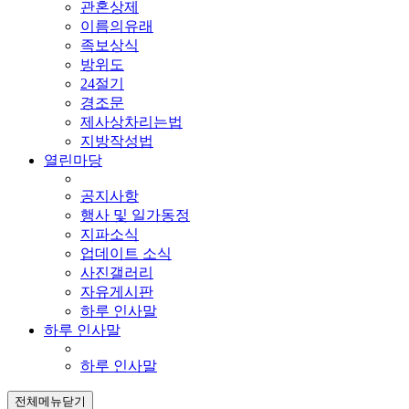
관혼상제
이름의유래
족보상식
방위도
24절기
경조문
제사상차리는법
지방작성법
열린마당
공지사항
행사 및 일가동정
지파소식
업데이트 소식
사진갤러리
자유게시판
하루 인사말
하루 인사말
하루 인사말
전체메뉴닫기