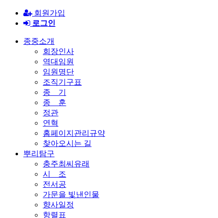
회원가입
로그인
종중소개
회장인사
역대임원
임원명단
조직기구표
종 기
종 훈
정관
연혁
홈페이지관리규약
찾아오시는 길
뿌리탐구
충주최씨유래
시 조
전서공
가문을 빛낸인물
향사일정
항렬표