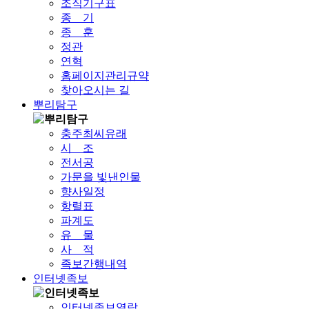
조직기구표
종 기
종 훈
정관
연혁
홈페이지관리규약
찾아오시는 길
뿌리탐구
충주최씨유래
시 조
전서공
가문을 빛낸인물
향사일정
항렬표
파계도
유 물
사 적
족보간행내역
인터넷족보
인터넷족보열람