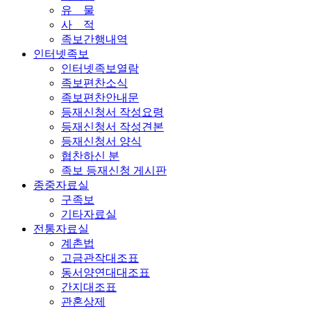
유 물
사 적
족보간행내역
인터넷족보
인터넷족보열람
족보편찬소식
족보편찬안내문
등재신청서 작성요령
등재신청서 작성견본
등재신청서 양식
협찬하신 분
족보 등재신청 게시판
종중자료실
구족보
기타자료실
전통자료실
계촌법
고금관작대조표
동서양연대대조표
간지대조표
관혼상제