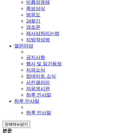
이름의유래
족보상식
방위도
24절기
경조문
제사상차리는법
지방작성법
열린마당
공지사항
행사 및 일가동정
지파소식
업데이트 소식
사진갤러리
자유게시판
하루 인사말
하루 인사말
하루 인사말
전체메뉴닫기
본문