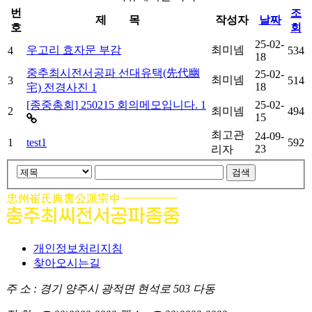
번
조
제 목
작성자
날짜
호
회
25-02-
우고리 효자문 부감
최미넴
4
534
18
중추최시전서공파 선대유택(先代幽
25-02-
최미넴
3
514
댓
개
18
宅) 전경사진
1
글
댓
개
[종중총회] 250215 회의메모입니다.
1
25-02-
2
최미넴
494
15
글
최고관
24-09-
1
test1
592
23
리자
검
검
색
색
대
어
필
상
수
개인정보처리지침
찾아오시는길
주 소 : 경기 양주시 광적면 현석로 503 다동