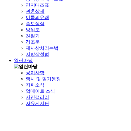
간지대조표
관혼상제
이름의유래
족보상식
방위도
24절기
경조문
제사상차리는법
지방작성법
열린마당
공지사항
행사 및 일가동정
지파소식
업데이트 소식
사진갤러리
자유게시판