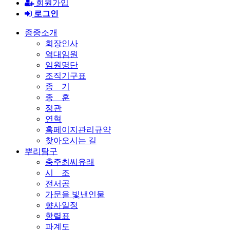
회원가입
로그인
종중소개
회장인사
역대임원
임원명단
조직기구표
종 기
종 훈
정관
연혁
홈페이지관리규약
찾아오시는 길
뿌리탐구
충주최씨유래
시 조
전서공
가문을 빛낸인물
향사일정
항렬표
파계도